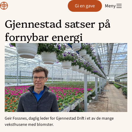
Normisjon
Gi en gave
Meny
Gjennestad satser på
Hopp
fornybar energi
til
innhold
Geir Fossnes, daglig leder for Gjennestad Drift i et av de mange
veksthusene med blomster.