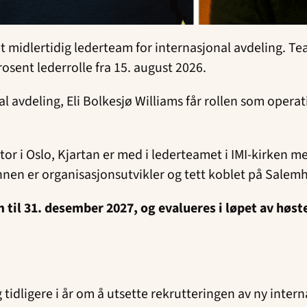
et midlertidig lederteam for internasjonal avdeling. Te
rosent lederrolle fra 15. august 2026.
al avdeling, Eli Bolkesjø Williams får rollen som operat
tor i Oslo, Kjartan er med i lederteamet i IMI-kirken m
innen er organisasjonsutvikler og tett koblet på Salem
 til 31. desember 2027, og evalueres i løpet av høst
idligere i år om å utsette rekrutteringen av ny intern