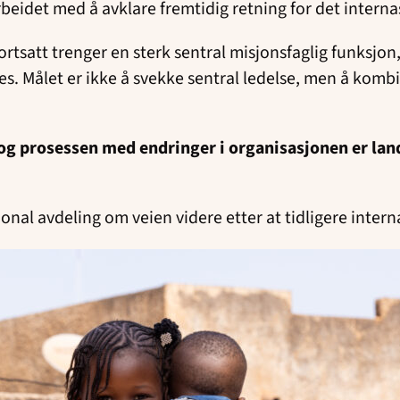
beidet med å avklare fremtidig retning for det interna
 fortsatt trenger en sterk sentral misjonsfaglig funks
es. Målet er ikke å svekke sentral ledelse, men å komb
r og prosessen med endringer i organisasjonen er land
 avdeling om veien videre etter at tidligere internasjo