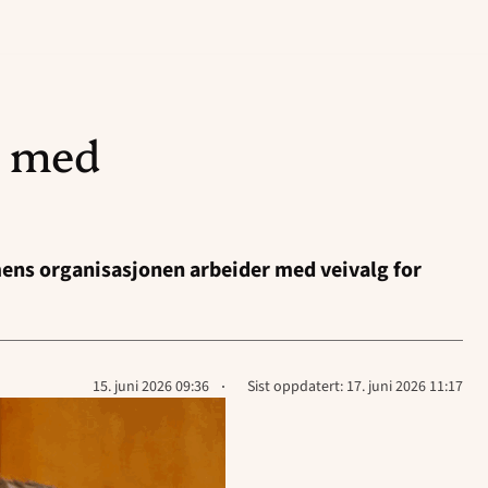
s med
mens organisasjonen arbeider med veivalg for
Lagt
15. juni 2026 09:36
Sist oppdatert:
17. juni 2026 11:17
ut
på