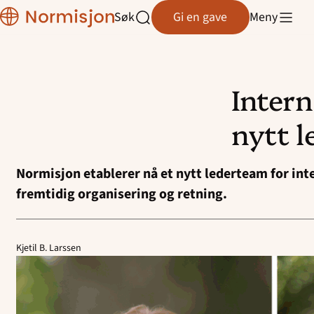
Normisjon
Søk
Gi en gave
Meny
Normisjon Telemark
Åpne
søk
Normisjon Trøndelag
Intern
Normisjon Vestfold/Buskerud
Hopp
til
nytt 
Normisjon Øst
innhold
Normisjon Østfold
Normisjon etablerer nå et nytt lederteam for int
fremtidig organisering og retning.
Kjetil B. Larssen