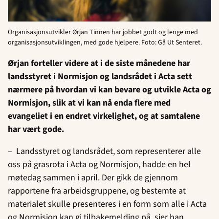
Organisasjonsutvikler Ørjan Tinnen har jobbet godt og lenge med
organisasjonsutviklingen, med gode hjelpere. Foto: Gå Ut Senteret.
Ørjan forteller videre at i de siste månedene har
landsstyret i Normisjon og landsrådet i Acta sett
nærmere på hvordan vi kan bevare og utvikle Acta og
Normisjon, slik at vi kan nå enda flere med
evangeliet i en endret virkelighet, og at samtalene
har vært gode.
– Landsstyret og landsrådet, som representerer alle
oss på grasrota i Acta og Normisjon, hadde en hel
møtedag sammen i april. Der gikk de gjennom
rapportene fra arbeidsgruppene, og bestemte at
materialet skulle presenteres i en form som alle i Acta
og Normisjon kan gi tilbakemelding på, sier han.