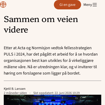
Normisjon
Gi en gave
Meny
Sammen om veien
Hopp
videre
til
innhold
Etter at Acta og Normisjon vedtok fellesstrategien
PULS i 2024, har det pågått et arbeid for å se hvordan
organisasjonen best kan utvikles for å virkeliggjøre
målene våre. Nå er utredningen klar, og vi inviterer til
høring om forslagene som ligger på bordet.
Kjetil B. Larssen
Lagt
2 måneder siden
Sist oppdatert:
22. juni 2026 10:29
ut
på