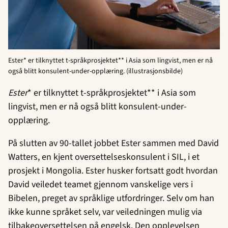
Ester* er tilknyttet t-språkprosjektet** i Asia som lingvist, men er nå
også blitt konsulent-under-opplæring. (illustrasjonsbilde)
Ester
* er tilknyttet t-språkprosjektet** i Asia som
lingvist, men er nå også blitt konsulent-under-
opplæring.
På slutten av 90-tallet jobbet Ester sammen med David
Watters, en kjent oversettelseskonsulent i SIL, i et
prosjekt i Mongolia. Ester husker fortsatt godt hvordan
David veiledet teamet gjennom vanskelige vers i
Bibelen, preget av språklige utfordringer. Selv om han
ikke kunne språket selv, var veiledningen mulig via
tilbakeoversettelsen på engelsk. Den opplevelsen