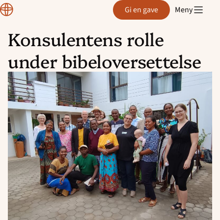
Normisjon
Gi en gave
Meny
Konsulentens rolle
Hopp
under bibeloversettelse
til
innhold