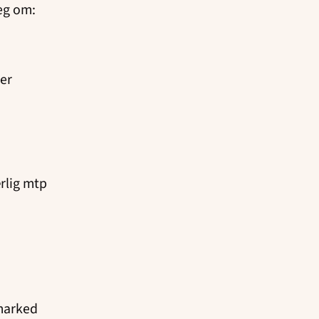
seg om:
ger
ærlig mtp
marked