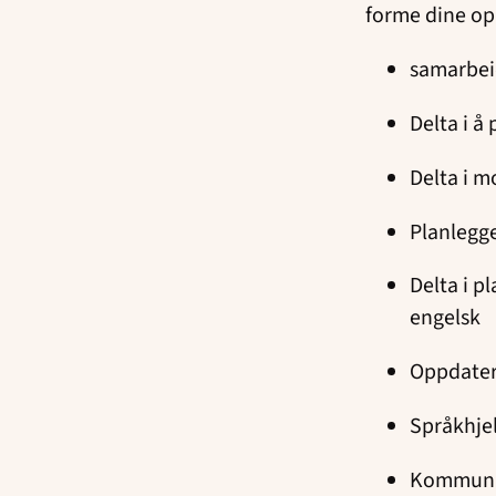
forme dine opp
samarbei
Delta i å
Delta i m
Planlegg
Delta i p
engelsk
Oppdater
Språkhjel
Kommunik