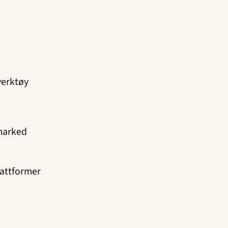
verktøy
marked
lattformer