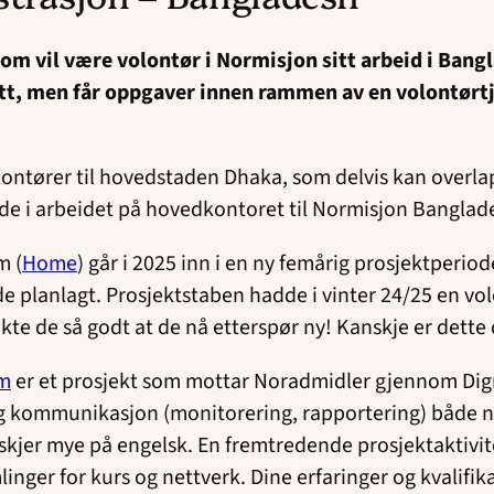
som vil være volontør i Normisjon sitt arbeid i Bang
att, men får oppgaver innen rammen av en volontør
lontører til hovedstaden Dhaka, som delvis kan overla
 i arbeidet på hovedkontoret til Normisjon Banglad
m (
Home
) går i 2025 inn i en ny femårig prosjektperiod
 planlagt. Prosjektstaben hadde i vinter 24/25 en vol
ikte de så godt at de nå etterspør ny! Kanskje er dette
om
er et prosjekt som mottar Noradmidler gjennom Dign
tlig kommunikasjon (monitorering, rapportering) både na
skjer mye på engelsk. En fremtredende prosjektaktivit
inger for kurs og nettverk. Dine erfaringer og kvalifik