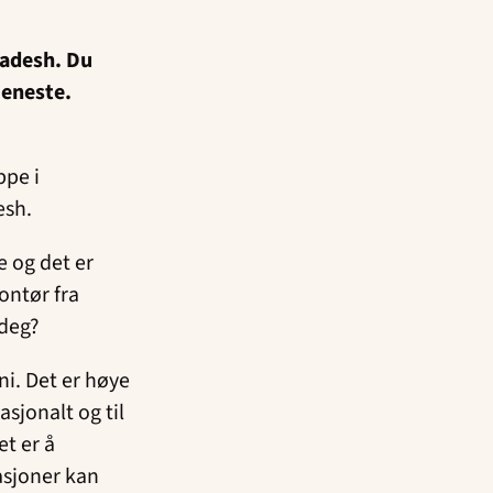
ladesh. Du
tjeneste.
ppe i
esh.
e og det er
ontør fra
 deg?
i. Det er høye
sjonalt og til
et er å
asjoner kan