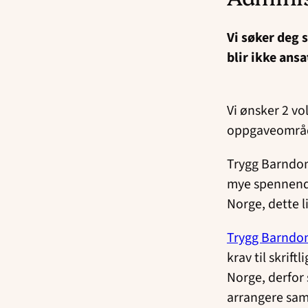
Vi søker deg 
blir ikke ans
Vi ønsker 2 vo
oppgaveområde
Trygg Barndo
mye spennende
Norge, dette l
Trygg Barnd
krav til skrif
Norge, derfor 
arrangere saml