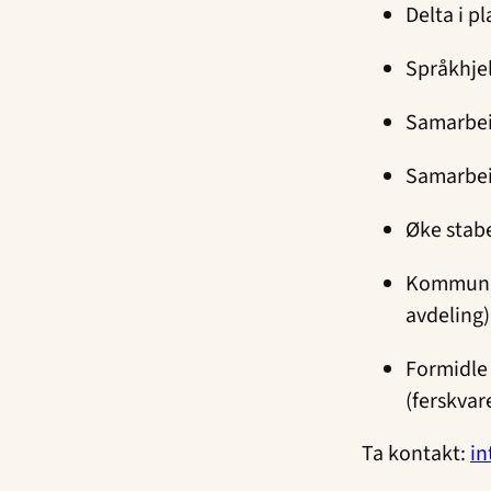
Delta i p
Språkhjel
Samarbei
Samarbei
Øke stab
Kommunik
avdeling)
Formidle 
(ferskvar
Ta kontakt:
in