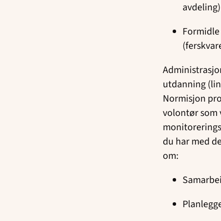
avdeling)
Formidle 
(ferskvar
Administrasjo
utdanning (lin
Normisjon pros
volontør som v
monitorerings
du har med deg
om:
Samarbei
Planlegg