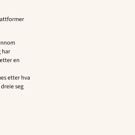
lattformer
jennom
g har
etter en
es etter hva
 dreie seg