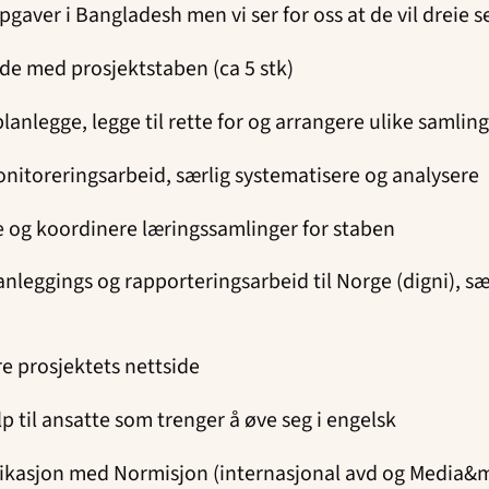
gaver i Bangladesh men vi ser for oss at de vil dreie 
de med prosjektstaben (ca 5 stk)
 planlegge, legge til rette for og arrangere ulike samlin
onitoreringsarbeid, særlig systematisere og analysere
e og koordinere læringssamlinger for staben
lanleggings og rapporteringsarbeid til Norge (digni), s
e prosjektets nettside
p til ansatte som trenger å øve seg i engelsk
asjon med Normisjon (internasjonal avd og Media&