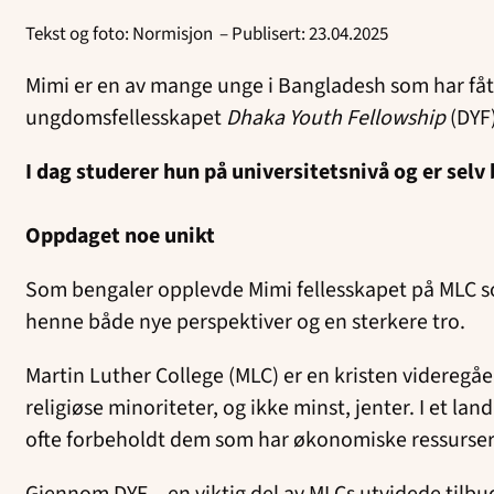
Tekst og foto: Normisjon – Publisert: 23.04.2025
Mimi er en av mange unge i Bangladesh som har fåt
ungdomsfellesskapet
Dhaka Youth Fellowship
(DYF
I dag studerer hun på universitetsnivå og er selv
Oppdaget noe unikt
Som bengaler opplevde Mimi fellesskapet på MLC som
henne både nye perspektiver og en sterkere tro.
Martin Luther College (MLC) er en kristen videregå
religiøse minoriteter, og ikke minst, jenter. I et la
ofte forbeholdt dem som har økonomiske ressurse
Gjennom DYF – en viktig del av MLCs utvidede tilbud –