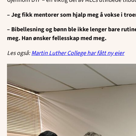
– Jeg fikk mentorer som hjalp meg å vokse i troe
– Bibellesning og bønn ble ikke lenger bare rutin
meg. Han ønsker fellesskap med meg.
Les også:
Martin Luther College har fått ny eier