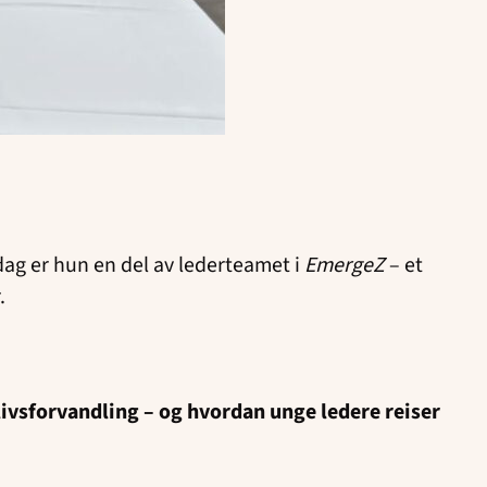
dag er hun en del av lederteamet i
EmergeZ
– et
r.
livsforvandling – og hvordan unge ledere reiser