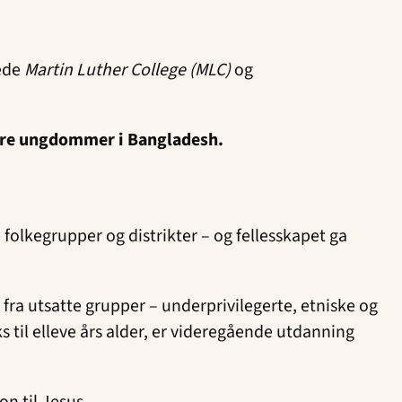
tede
Martin Luther College (MLC)
og
andre ungdommer i Bangladesh.
olkegrupper og distrikter – og fellesskapet ga
fra utsatte grupper – underprivilegerte, etniske og
ks til elleve års alder, er videregående utdanning
on til Jesus.