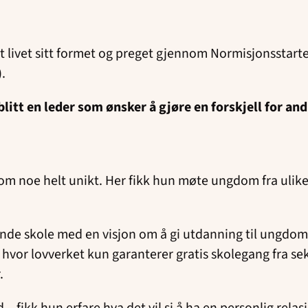
t livet sitt formet og preget gjennom Normisjonsstar
).
 blitt en leder som ønsker å gjøre en forskjell for 
 noe helt unikt. Her fikk hun møte ungdom fra ulike f
ende skole med en visjon om å gi utdanning til ungdom 
nd hvor lovverket kun garanterer gratis skolegang fra se
r.
 fikk hun erfare hva det vil si å ha en personlig relasj