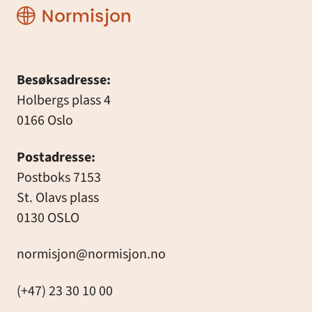
Normisjon
Besøksadresse:
Holbergs plass 4
0166 Oslo
Postadresse:
Postboks 7153
St. Olavs plass
0130 OSLO
normisjon@normisjon.no
(+47) 23 30 10 00