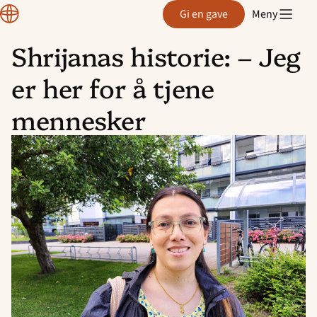
Normisjon
Gi en gave
Meny
Shrijanas historie: – Jeg
Hopp
er her for å tjene
til
innhold
mennesker