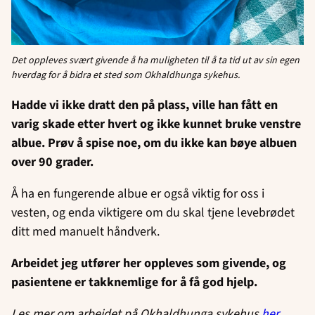
Det oppleves svært givende å
ha muligheten til å ta tid ut
av sin egen
hverdag for å
bidra et sted som
Okhaldhunga sykehus.
Hadde vi ikke dratt den på plass, ville han fått en
varig skade etter hvert og ikke kunnet bruke venstre
albue. Prøv å spise noe, om du ikke kan bøye albuen
over 90 grader.
Å ha en fungerende albue er også viktig for oss i
vesten, og enda viktigere om du skal tjene levebrødet
ditt med manuelt håndverk.
Arbeidet jeg utfører her oppleves som givende, og
pasientene er takknemlige for å få god hjelp.
Les mer om arbeidet på Okhaldhunga sykehus
her.