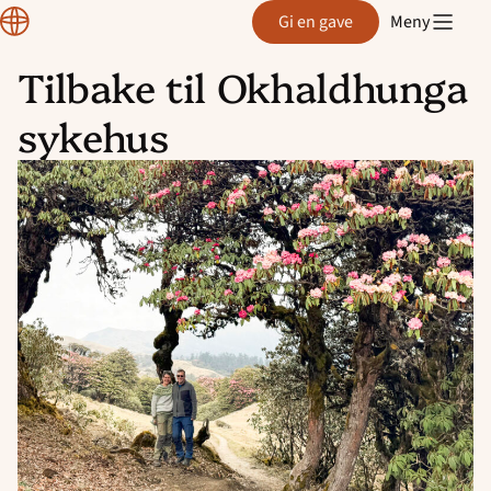
Normisjon
Gi en gave
Meny
Tilbake til Okhaldhunga
Hopp
sykehus
til
innhold