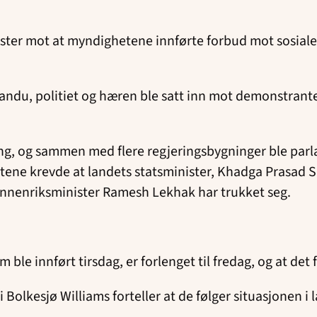
ester mot at myndighetene innførte forbud mot sosia
du, politiet og hæren ble satt inn mot demonstranten
g, og sammen med flere regjeringsbygninger ble parla
tene krevde at landets statsminister, Khadga Prasad Sh
 innenriksminister Ramesh Lekhak har trukket seg.
e innført tirsdag, er forlenget til fredag, og at det 
li Bolkesjø Williams forteller at de følger situasjonen i