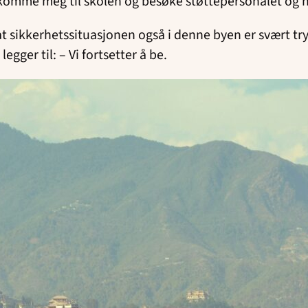
å komme meg til skolen og besøke støttepersonalet og 
t sikkerhetssituasjonen også i denne byen er svært tryg
egger til: – Vi fortsetter å be.