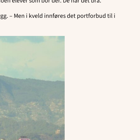
noen elever som bor der. De har det bra.
g. – Men i kveld innføres det portforbud til i