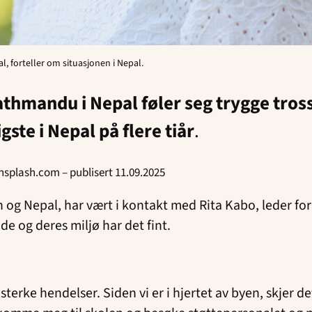
l, forteller om situasjonen i Nepal.
hmandu i Nepal føler seg trygge tross 
gste i Nepal på flere tiår
.
unsplash.com – publisert 11.09.2025
an og Nepal, har vært i kontakt med Rita Kabo, leder fo
e og deres miljø har det fint.
terke hendelser. Siden vi er i hjertet av byen, skjer de