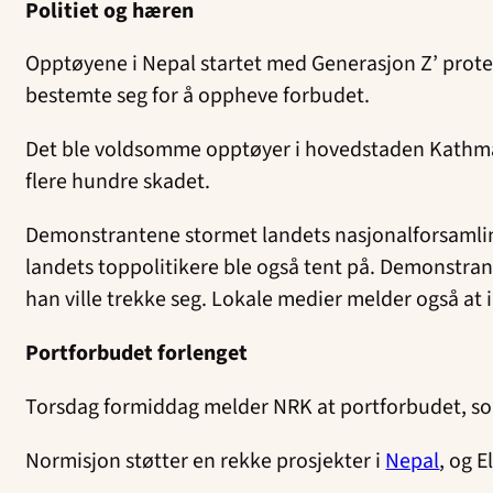
Politiet og hæren
Opptøyene i Nepal startet med Generasjon Z’ prot
bestemte seg for å oppheve forbudet.
Det ble voldsomme opptøyer i hovedstaden Kathman
flere hundre skadet.
Demonstrantene stormet landets nasjonalforsamlin
landets toppolitikere ble også tent på. Demonstran
han ville trekke seg. Lokale medier melder også at
Portforbudet forlenget
Torsdag formiddag melder NRK at portforbudet, som bl
Normisjon støtter en rekke prosjekter i
Nepal
, og E