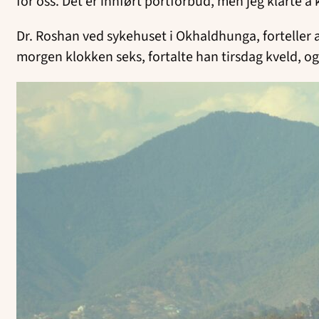
for oss. Det er innført portforbud, men jeg klarte 
Dr. Roshan ved sykehuset i Okhaldhunga, forteller a
morgen klokken seks, fortalte han tirsdag kveld, og l