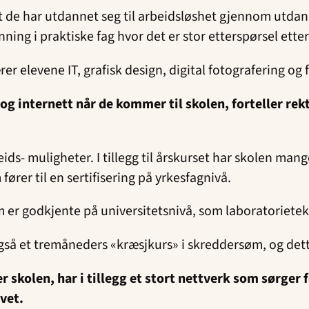
t de har utdannet seg til arbeidsløshet gjennom utdan
ing i praktiske fag hvor det er stor etterspørsel etter
r elevene IT, grafisk design, digital fotografering og f
g internett når de kommer til skolen, forteller rekt
beids- muligheter. I tillegg til årskurset har skolen ma
ører til en sertifisering på yrkesfagnivå.
om er godkjente på universitetsnivå, som laboratoriet
gså et tremåneders «kræsjkurs» i skreddersøm, og dett
 skolen, har i tillegg et stort nettverk som sørger f
vet.