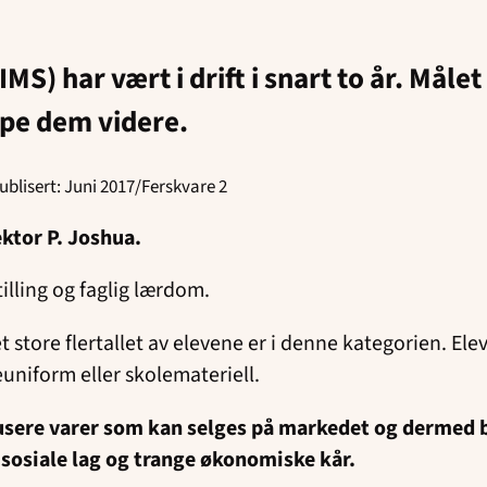
IMS) har vært i drift i snart to år. Måle
pe dem videre.
Publisert: Juni 2017/Ferskvare 2
ektor P. Joshua.
illing og faglig lærdom.
et store flertallet av elevene er i denne kategorien. El
euniform eller skolemateriell.
dusere varer som kan selges på markedet og dermed
 sosiale lag og trange økonomiske kår.