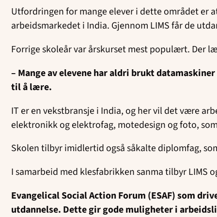
Utfordringen for mange elever i dette området er a
arbeidsmarkedet i India. Gjennom LIMS får de utdann
Forrige skoleår var årskurset mest populært. Der lære
– Mange av elevene har aldri brukt datamaskiner o
til å lære.
IT er en vekstbransje i India, og her vil det være ar
elektronikk og elektrofag, motedesign og foto, som f
Skolen tilbyr imidlertid også såkalte diplomfag, s
I samarbeid med klesfabrikken sanma tilbyr LIMS o
Evangelical Social Action Forum (ESAF) som driver
utdannelse. Dette gir gode muligheter i arbeidsli