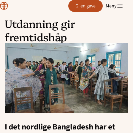
Normisjon
Gi en gave
Meny
Utdanning gir
Hopp
fremtidshåp
til
innhold
I det nordlige Bangladesh har et