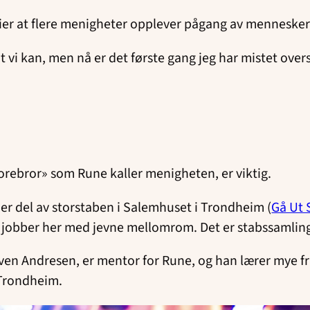
sier at flere menigheter opplever pågang av mennesker
t vi kan, men nå er det første gang jeg har mistet ove
storebror» som Rune kaller menigheten, er viktig.
n er del av storstaben i Salemhuset i Trondheim (
Gå Ut 
jobber her med jevne mellomrom. Det er stabssamling
n Andresen, er mentor for Rune, og han lærer mye fr
i Trondheim.