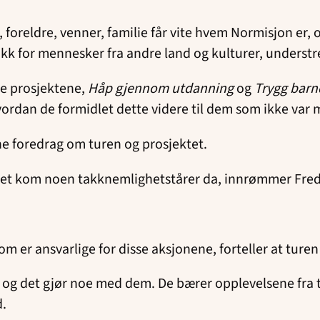
e, foreldre, venner, familie får vite hvem Normisjon er,
ikk for mennesker fra andre land og kulturer, understre
se prosjektene,
Håp gjennom utdanning
og
Trygg bar
hvordan de formidlet dette videre til dem som ikke var
ne foredrag om turen og prosjektet.
. Det kom noen takknemlighetstårer da, innrømmer Fred
som er ansvarlige for disse aksjonene, forteller at tur
r, og det gjør noe med dem. De bærer opplevelsene fra
d.