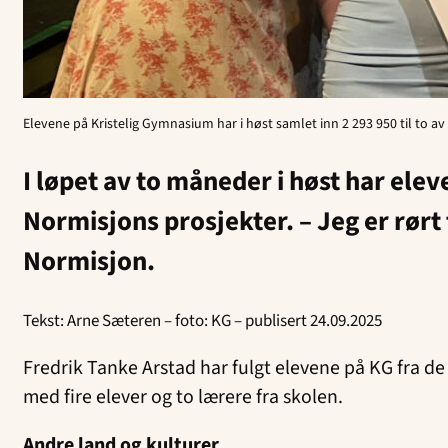
Elevene på Kristelig Gymnasium har i høst samlet inn 2 293 950 til to a
I løpet av to måneder i høst har elev
Normisjons prosjekter. – Jeg er rørt 
Normisjon.
Tekst: Arne Sæteren – foto: KG – publisert 24.09.2025
Fredrik Tanke Arstad har fulgt elevene på KG fra d
med fire elever og to lærere fra skolen.
Andre land og kulturer