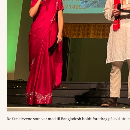
De fire elevene som var med til Bangladesh holdt foredrag på avslutnin