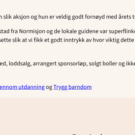
n slik aksjon og hun er veldig godt fornøyd med årets t
stad fra Normisjon og de lokale guidene var superflink
ette slik at vi fikk et godt inntrykk av hvor viktig dett
d, loddsalg, arrangert sponsorløp, solgt boller og ikk
jennom utdanning
og
Trygg barndom