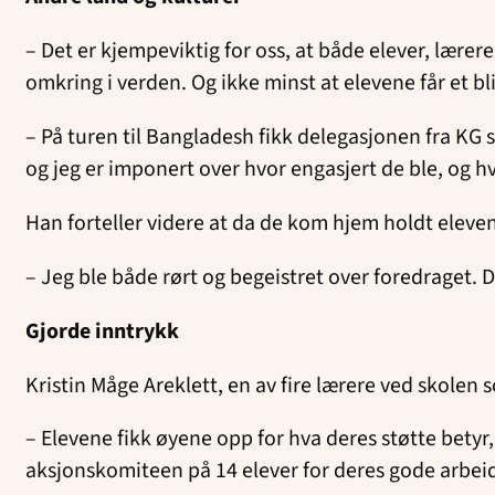
– Det er kjempeviktig for oss, at både elever, lærer
omkring i verden. Og ikke minst at elevene får et bl
– På turen til Bangladesh fikk delegasjonen fra KG 
og jeg er imponert over hvor engasjert de ble, og 
Han forteller videre at da de kom hjem holdt eleve
– Jeg ble både rørt og begeistret over foredraget
Gjorde inntrykk
Kristin Måge Areklett, en av fire lærere ved skolen 
– Elevene fikk øyene opp for hva deres støtte bety
aksjonskomiteen på 14 elever for deres gode arbei