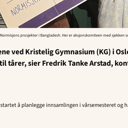
v Normisjons prosjekter i Bangladesh. Her er aksjonskomiteen med sjekken so
ene ved Kristelig Gymnasium (KG) i Oslo
til tårer, sier Fredrik Tanke Arstad, k
e startet å planlegge innsamlingen i vårsemesteret og