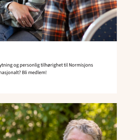
ytning og personlig tilhørighet til Normisjons
rnasjonalt? Bli medlem!
Read
article
"Opprett
ditt
testamente"