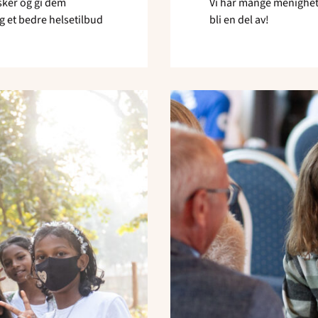
sker og gi dem
Vi har mange menighete
og et bedre helsetilbud
bli en del av!