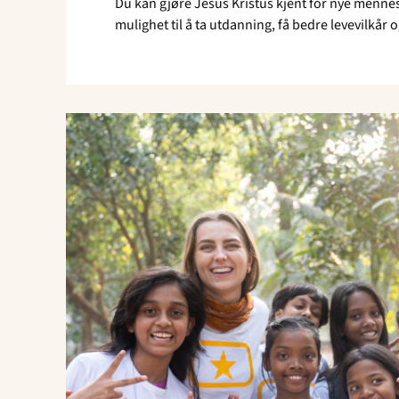
Du kan gjøre Jesus Kristus kjent for nye menne
mulighet til å ta utdanning, få bedre levevilkår 
Read
article
"Bli
volontør!"