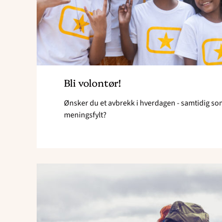
Bli volontør!
Ønsker du et avbrekk i hverdagen - samtidig so
meningsfylt?
Read
article
"Bli
teltmaker"