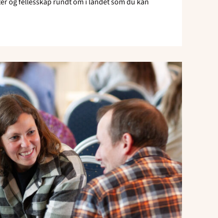
r og fellesskap rundt om i landet som du kan
Read
article
"Bli
medlem"