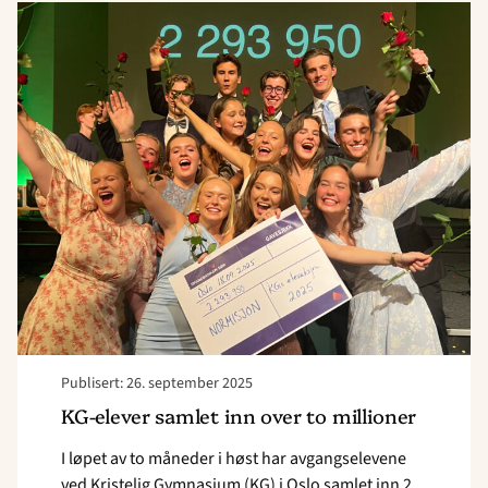
Read
article
"KG-
elever
samlet
inn
over
to
millioner"
Publisert: 26. september 2025
KG-elever samlet inn over to millioner
I løpet av to måneder i høst har avgangselevene
ved Kristelig Gymnasium (KG) i Oslo samlet inn 2