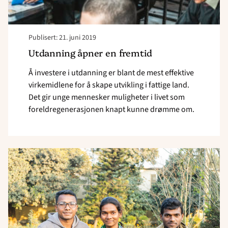
Publisert: 21. juni 2019
Utdanning åpner en fremtid
Å investere i utdanning er blant de mest effektive
virkemidlene for å skape utvikling i fattige land.
Det gir unge mennesker muligheter i livet som
foreldregenerasjonen knapt kunne drømme om.
Read
article
"Fra
elev
til
lærer"