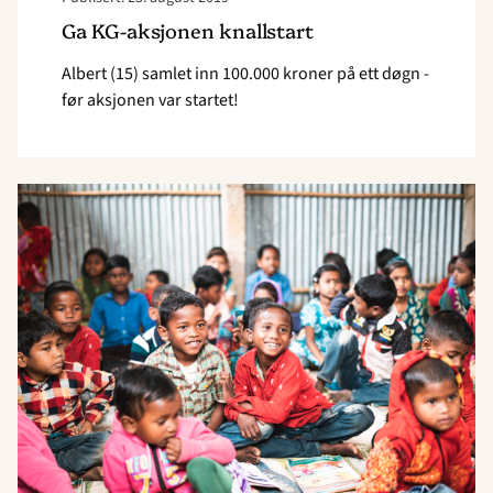
Ga KG-aksjonen knallstart
Albert (15) samlet inn 100.000 kroner på ett døgn -
før aksjonen var startet!
Read
article
"Med
håpet
i
skolesekken"