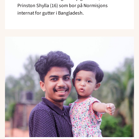
Prinston Shylla (16) som bor på Normisjons
internat for gutter i Bangladesh.
Read
article
"
<strong>Gav
aldri
opp</strong>
<strong>drømmen</strong>"