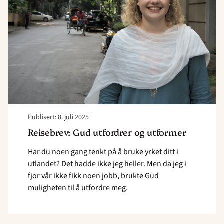
og
utformer</strong>"
Publisert: 8. juli 2025
Reisebrev: Gud utfordrer og utformer
Har du noen gang tenkt på å bruke yrket ditt i
utlandet? Det hadde ikke jeg heller. Men da jeg i
fjor vår ikke fikk noen jobb, brukte Gud
muligheten til å utfordre meg.