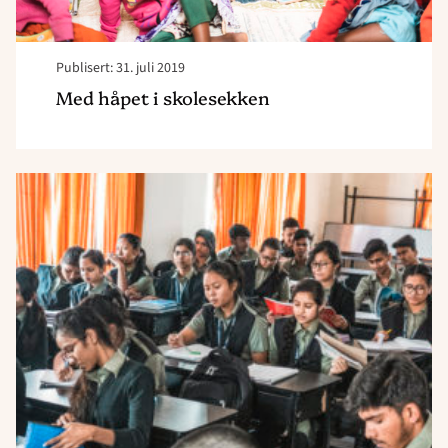
Publisert: 31. juli 2019
Med håpet i skolesekken
Read
article
"Utdanning
åpner
en
fremtid "