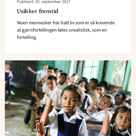
Publisert: 25. september 2017
Usikker fremtid
Noen mennesker har hatt liv som er så krevende
at gjernfortellingen føles urealistisk, som en
fortelling.
Read
article
"Utdanning
og
urfolk"