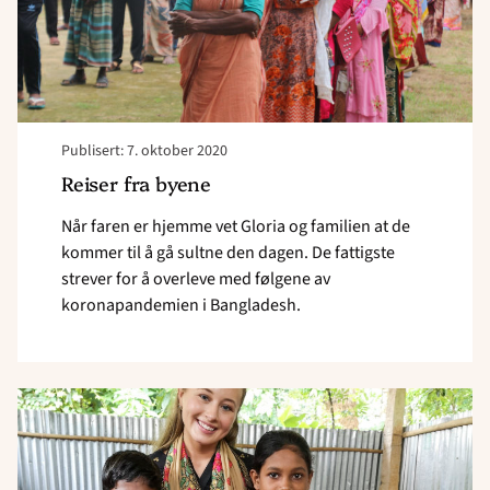
musikk"
Publisert: 7. oktober 2020
Reiser fra byene
Når faren er hjemme vet Gloria og familien at de
kommer til å gå sultne den dagen. De fattigste
strever for å overleve med følgene av
koronapandemien i Bangladesh.
Read
article
"Sterke
opplevelser