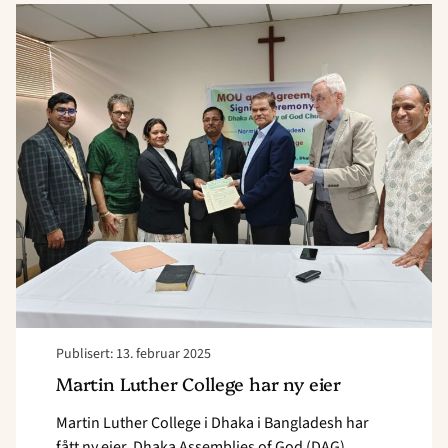
Read
article
"
<strong>Martin
Luther
College
har
fått
ny
eier</strong>"
Publisert: 13. februar 2025
Martin Luther College har ny eier
Martin Luther College i Dhaka i Bangladesh har
fått ny eier. Dhaka Assemblies of God (DAG)