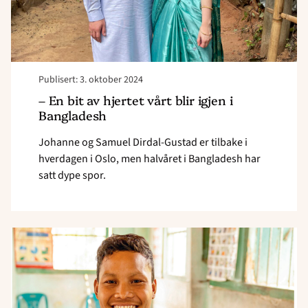
i
Bangladesh"
Publisert: 3. oktober 2024
– En bit av hjertet vårt blir igjen i
Bangladesh
Johanne og Samuel Dirdal-Gustad er tilbake i
hverdagen i Oslo, men halvåret i Bangladesh har
satt dype spor.
Read
article
"Nå
har
Joy