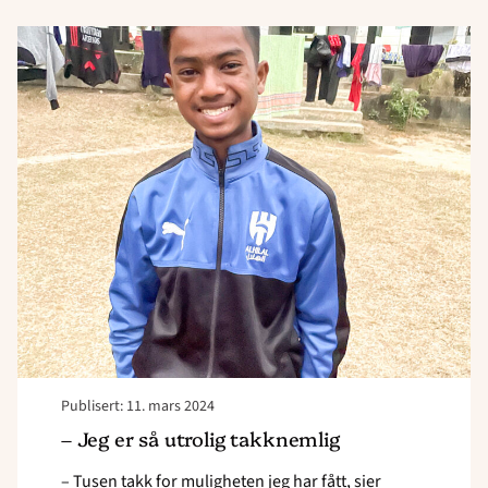
Read
article
"–
Jeg
er
så
utrolig
takknemlig"
Publisert: 11. mars 2024
– Jeg er så utrolig takknemlig
– Tusen takk for muligheten jeg har fått, sier