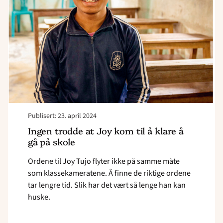
(15)
fullført
5.klasse"
Publisert: 23. april 2024
Ingen trodde at Joy kom til å klare å
gå på skole
Ordene til Joy Tujo flyter ikke på samme måte
som klassekameratene. Å finne de riktige ordene
tar lengre tid. Slik har det vært så lenge han kan
huske.