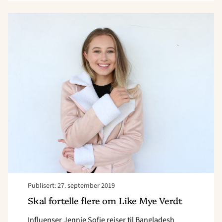
Read
article
"Skal
fortelle
flere
om
Like
Mye
Verdt"
Publisert: 27. september 2019
Skal fortelle flere om Like Mye Verdt
Influenser Jennie Sofie reiser til Bangladesh