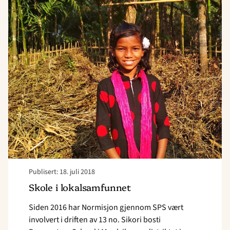
article
"Skole
i
lokalsamfunnet"
Publisert: 18. juli 2018
Skole i lokalsamfunnet
Siden 2016 har Normisjon gjennom SPS vært
involvert i driften av 13 no. Sikori bosti