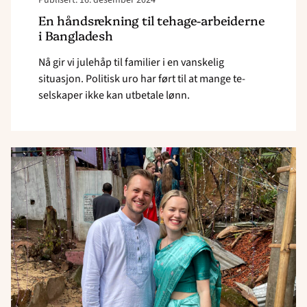
Publisert: 16. desember 2024
En håndsrekning til tehage-arbeiderne
i Bangladesh
Nå gir vi julehåp til familier i en vanskelig
situasjon. Politisk uro har ført til at mange te-
selskaper ikke kan utbetale lønn.
Read
article
"–
En
bit
av
hjertet
vårt
blir
igjen