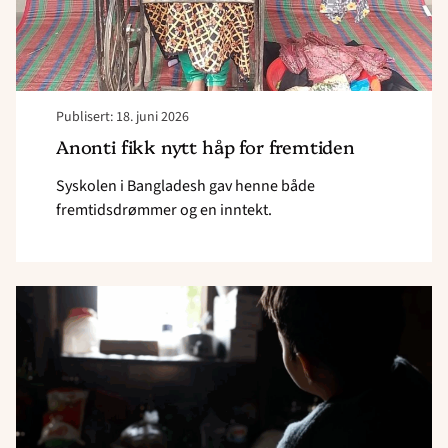
Publisert: 18. juni 2026
Anonti fikk nytt håp for fremtiden
Syskolen i Bangladesh gav henne både
fremtidsdrømmer og en inntekt.
Read
article
"Fra
banantyv
til
forbilde"