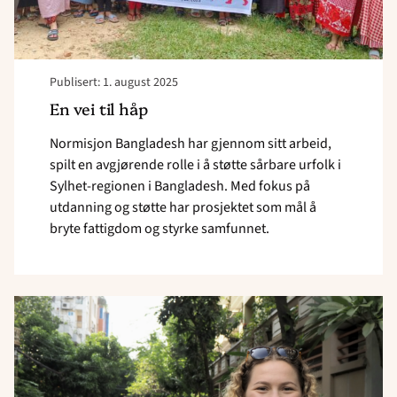
Publisert: 1. august 2025
En vei til håp
Normisjon Bangladesh har gjennom sitt arbeid,
spilt en avgjørende rolle i å støtte sårbare urfolk i
Sylhet-regionen i Bangladesh. Med fokus på
utdanning og støtte har prosjektet som mål å
bryte fattigdom og styrke samfunnet.
Read
article
"
<strong>Gud
utfordrer