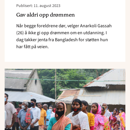
Publisert: 11. august 2023
Gav aldri opp drømmen
Når begge foreldrene dør, velger Anarkoli Gassah
(26) å ikke gi opp drømmen om en utdanning. I
dag takker jenta fra Bangladesh for støtten hun
har fått på veien.
Read
article
"Gloria
(17)
drømmer
om
å
jobbe
med