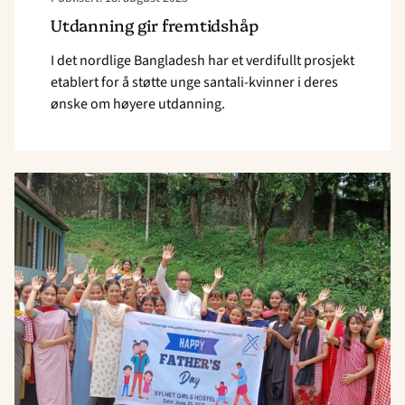
Utdanning gir fremtidshåp
I det nordlige Bangladesh har et verdifullt prosjekt
etablert for å støtte unge santali-kvinner i deres
ønske om høyere utdanning.
Read
article
"En
vei
til
håp"