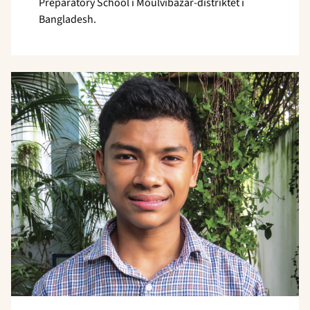
Preparatory School i Moulvibazar-distriktet i
Bangladesh.
Read
article
"Usikker
fremtid"