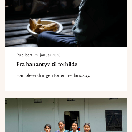
Publisert: 29. januar 2026
Fra banantyv til forbilde
Han ble endringen for en hel landsby.
Read
article
"50
år
med